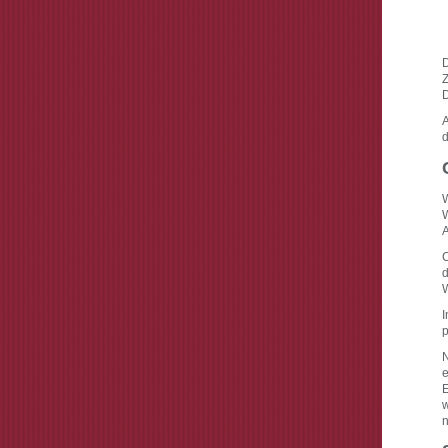
D
Z
D
A
d
W
W
A
C
d
W
I
p
N
e
E
w
n