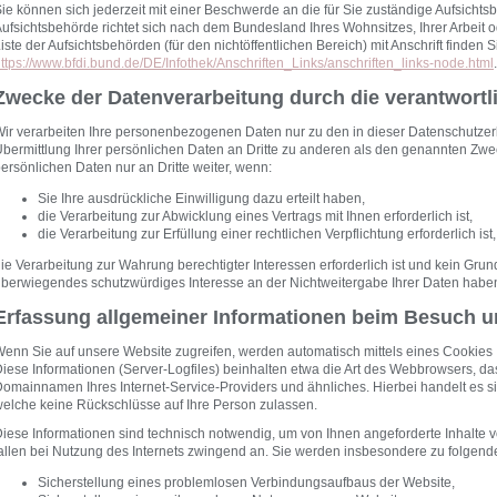
ie können sich jederzeit mit einer Beschwerde an die für Sie zuständige Aufsicht
ufsichtsbehörde richtet sich nach dem Bundesland Ihres Wohnsitzes, Ihrer Arbeit 
iste der Aufsichtsbehörden (für den nichtöffentlichen Bereich) mit Anschrift finden S
ttps://www.bfdi.bund.de/DE/Infothek/Anschriften_Links/anschriften_links-node.html
.
Zwecke der Datenverarbeitung durch die verantwortli
ir verarbeiten Ihre personenbezogenen Daten nur zu den in dieser Datenschutze
bermittlung Ihrer persönlichen Daten an Dritte zu anderen als den genannten Zweck
ersönlichen Daten nur an Dritte weiter, wenn:
Sie Ihre ausdrückliche Einwilligung dazu erteilt haben,
die Verarbeitung zur Abwicklung eines Vertrags mit Ihnen erforderlich ist,
die Verarbeitung zur Erfüllung einer rechtlichen Verpflichtung erforderlich ist,
ie Verarbeitung zur Wahrung berechtigter Interessen erforderlich ist und kein Gru
berwiegendes schutzwürdiges Interesse an der Nichtweitergabe Ihrer Daten habe
Erfassung allgemeiner Informationen beim Besuch u
enn Sie auf unsere Website zugreifen, werden automatisch mittels eines Cookies I
iese Informationen (Server-Logfiles) beinhalten etwa die Art des Webbrowsers, d
omainnamen Ihres Internet-Service-Providers und ähnliches. Hierbei handelt es si
elche keine Rückschlüsse auf Ihre Person zulassen.
iese Informationen sind technisch notwendig, um von Ihnen angeforderte Inhalte 
allen bei Nutzung des Internets zwingend an. Sie werden insbesondere zu folgend
Sicherstellung eines problemlosen Verbindungsaufbaus der Website,