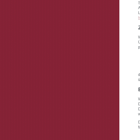
S
A
L
h
W
Ü
p
d
ü
W
D
D
w
D
f