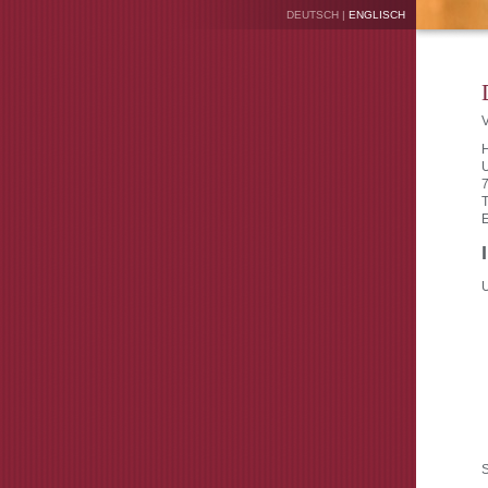
DEUTSCH
|
ENGLISCH
V
U
U
S