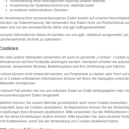
Sicherstellung einer reibungslosen Nutzung unserer Website,
Auswertung der Systemsicherheit und -stabilität sowie
zu weiteren administrativen Zwecken.
ie Verarbeitung Ihrer personenbezogenen Daten basiert auf unserem berechtigte
wecken zur Datenerhebung. Wir verwenden Ihre Daten nicht, um Rückschlüsse auf
aten sind nur die verantwortliche Stelle und ggf. Auftragsverarbeiter.
nonyme Informationen dieser Art werden von uns ggfs. statistisch ausgewertet, um u
ahinterstehende Technik zu optimieren.
Cookies
ie viele andere Webseiten verwenden wir auch so genannte „Cookies“. Cookies si
ebsiteserver auf Ihre Festplatte übertragen werden. Hierdurch erhalten wir automa
dresse, verwendeter Browser, Betriebssystem und Ihre Verbindung zum Internet.
ookies können nicht verwendet werden, um Programme zu starten oder Viren auf
er in Cookies enthaltenen Informationen können wir Ihnen die Navigation erleicht
ebseiten ermöglichen.
n keinem Fall werden die von uns erfassten Daten an Dritte weitergegeben oder oh
ersonenbezogenen Daten hergestellt.
atürlich können Sie unsere Website grundsätzlich auch ohne Cookies betrachten. 
ingestellt, dass sie Cookies akzeptieren. Im Allgemeinen können Sie die Verwendu
instellungen Ihres Browsers deaktivieren. Bitte verwenden Sie die Hilfefunktionen 
ie Sie diese Einstellungen ändern können. Bitte beachten Sie, dass einzelne Fun
icht funktionieren, wenn Sie die Verwendung von Cookies deaktiviert haben.