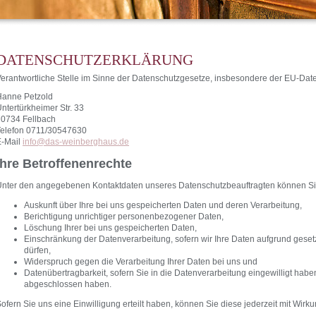
DATENSCHUTZERKLÄRUNG
erantwortliche Stelle im Sinne der Datenschutzgesetze, insbesondere der EU-Da
Hanne Petzold
ntertürkheimer Str. 33
70734 Fellbach
Telefon 0711/30547630
E-Mail
info@das-weinberghaus.de
Ihre Betroffenenrechte
nter den angegebenen Kontaktdaten unseres Datenschutzbeauftragten können Sie
Auskunft über Ihre bei uns gespeicherten Daten und deren Verarbeitung,
Berichtigung unrichtiger personenbezogener Daten,
Löschung Ihrer bei uns gespeicherten Daten,
Einschränkung der Datenverarbeitung, sofern wir Ihre Daten aufgrund gesetz
dürfen,
Widerspruch gegen die Verarbeitung Ihrer Daten bei uns und
Datenübertragbarkeit, sofern Sie in die Datenverarbeitung eingewilligt habe
abgeschlossen haben.
ofern Sie uns eine Einwilligung erteilt haben, können Sie diese jederzeit mit Wirku