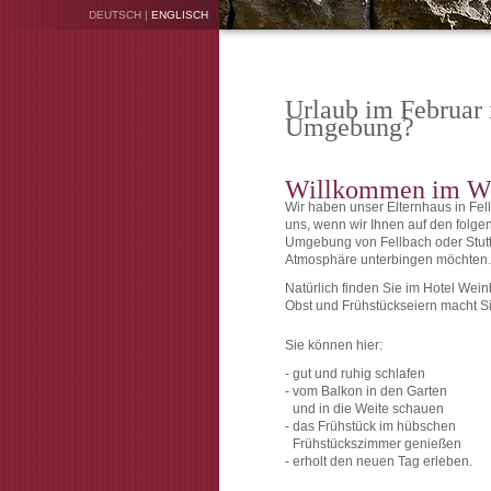
DEUTSCH
|
ENGLISCH
Urlaub im Februar 
Umgebung?
Willkommen im We
Wir haben unser Elternhaus in Fel
uns, wenn wir Ihnen auf den folge
Umgebung von Fellbach oder Stut
Atmosphäre unterbingen möchten.
Natürlich finden Sie im Hotel Wei
Obst und Frühstückseiern macht Sie
Sie können hier:
- gut und ruhig schlafen
- vom Balkon in den Garten
-
und in die Weite schauen
- das Frühstück im hübschen
-
Frühstückszimmer genießen
- erholt den neuen Tag erleben.